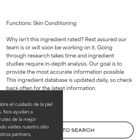
Functions: Skin Conditioning

Why isn’t this ingredient rated? Rest assured our 
team is or will soon be working on it. Going 
through research takes time and ingredient 
studies require in-depth analysis. Our goal is to 
provide the most accurate information possible. 
This ingredient database is updated daily, so check 
Calificaciones de
Calificaciones de
ingredientes
ingredientes
re el cuidado de la piel
EXCELENTE
EXCELENTE
s. Nos ayudan a
Ingrediente sobresaliente con
Ingrediente sobresaliente con
rutes de la mejor
beneficios reales para la piel. Su
beneficios reales para la piel. Su
do visites nuestro sitio
BACK TO SEARCH
eficacia está demostrada y
eficacia está demostrada y
tros partners,
respaldada por estudios
respaldada por estudios