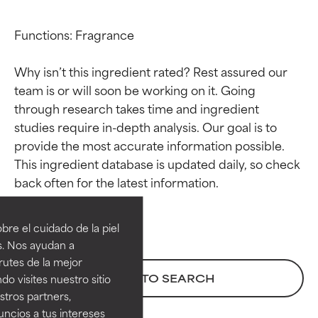
Functions: Fragrance

Why isn’t this ingredient rated? Rest assured our 
team is or will soon be working on it. Going 
through research takes time and ingredient 
studies require in-depth analysis. Our goal is to 
provide the most accurate information possible. 
This ingredient database is updated daily, so check 
Calificaciones de
Calificaciones de
ingredientes
ingredientes
re el cuidado de la piel
EXCELENTE
EXCELENTE
s. Nos ayudan a
Ingrediente sobresaliente con
Ingrediente sobresaliente con
rutes de la mejor
beneficios reales para la piel. Su
beneficios reales para la piel. Su
BACK TO SEARCH
do visites nuestro sitio
eficacia está demostrada y
eficacia está demostrada y
tros partners,
respaldada por estudios
respaldada por estudios
ncios a tus intereses