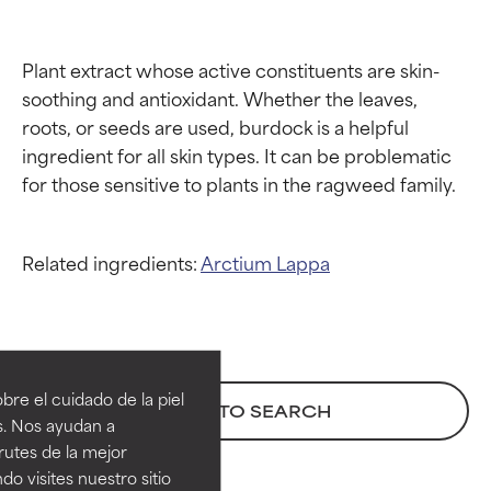
Plant extract whose active constituents are skin-
soothing and antioxidant. Whether the leaves, 
roots, or seeds are used, burdock is a helpful 
ingredient for all skin types. It can be problematic 
Related ingredients:
Arctium Lappa
Calificaciones de
Calificaciones de
ingredientes
ingredientes
re el cuidado de la piel
BACK TO SEARCH
EXCELENTE
EXCELENTE
s. Nos ayudan a
Ingrediente sobresaliente con
Ingrediente sobresaliente con
rutes de la mejor
beneficios reales para la piel. Su
beneficios reales para la piel. Su
do visites nuestro sitio