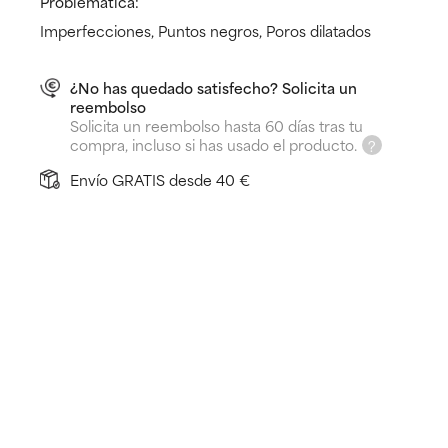
Problemática:
Imperfecciones, Puntos negros, Poros dilatados
¿No has quedado satisfecho? Solicita un
reembolso
Solicita un reembolso hasta 60 días tras tu
compra, incluso si has usado el producto.
Envío GRATIS desde 40 €
¿Para qué sirve?
Reduce granos y puntos negros
Desobstruye y reduce visiblemente la apariencia de
los poros
Suaviza las marcas causadas por las imperfecciones