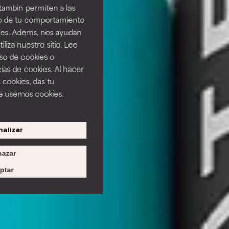
tambin permiten a las
so de tu comportamiento
ines. Adems, nos ayudan
iza nuestro sitio. Lee
uso de cookies o
ias de cookies. Al hacer
 cookies, das tu
e usemos cookies.
alizar
azar
ptar