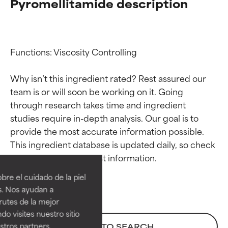
Pyromellitamide description
Functions: Viscosity Controlling

Why isn’t this ingredient rated? Rest assured our 
team is or will soon be working on it. Going 
through research takes time and ingredient 
studies require in-depth analysis. Our goal is to 
provide the most accurate information possible. 
Calificaciones de
Calificaciones de
This ingredient database is updated daily, so check 
ingredientes
ingredientes
re el cuidado de la piel
EXCELENTE
EXCELENTE
s. Nos ayudan a
Ingrediente sobresaliente con
Ingrediente sobresaliente con
rutes de la mejor
beneficios reales para la piel. Su
beneficios reales para la piel. Su
do visites nuestro sitio
eficacia está demostrada y
eficacia está demostrada y
tros partners,
BACK TO SEARCH