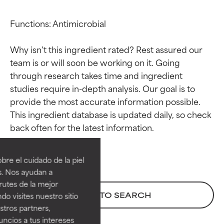
Functions: Antimicrobial

Why isn’t this ingredient rated? Rest assured our 
team is or will soon be working on it. Going 
through research takes time and ingredient 
studies require in-depth analysis. Our goal is to 
provide the most accurate information possible. 
This ingredient database is updated daily, so check 
Calificaciones de
Calificaciones de
ingredientes
ingredientes
re el cuidado de la piel
EXCELENTE
EXCELENTE
s. Nos ayudan a
Ingrediente sobresaliente con
Ingrediente sobresaliente con
rutes de la mejor
beneficios reales para la piel. Su
beneficios reales para la piel. Su
BACK TO SEARCH
do visites nuestro sitio
eficacia está demostrada y
eficacia está demostrada y
tros partners,
respaldada por estudios
respaldada por estudios
ncios a tus intereses