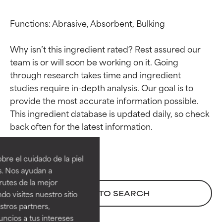
Functions: Abrasive, Absorbent, Bulking

Why isn’t this ingredient rated? Rest assured our 
team is or will soon be working on it. Going 
through research takes time and ingredient 
studies require in-depth analysis. Our goal is to 
provide the most accurate information possible. 
This ingredient database is updated daily, so check 
Calificaciones de
Calificaciones de
ingredientes
ingredientes
re el cuidado de la piel
EXCELENTE
EXCELENTE
s. Nos ayudan a
Ingrediente sobresaliente con
Ingrediente sobresaliente con
rutes de la mejor
beneficios reales para la piel. Su
beneficios reales para la piel. Su
BACK TO SEARCH
do visites nuestro sitio
eficacia está demostrada y
eficacia está demostrada y
tros partners,
respaldada por estudios
respaldada por estudios
ncios a tus intereses