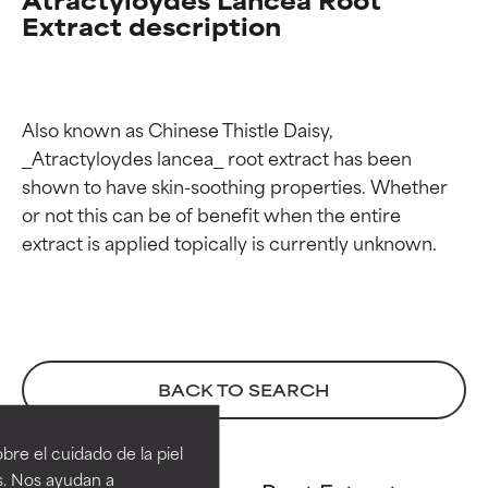
Extract description
Also known as Chinese Thistle Daisy, 
_Atractyloydes lancea_ root extract has been 
shown to have skin-soothing properties. Whether 
or not this can be of benefit when the entire 
Calificaciones de
Calificaciones de
BACK TO SEARCH
ingredientes
ingredientes
re el cuidado de la piel
EXCELENTE
EXCELENTE
s. Nos ayudan a