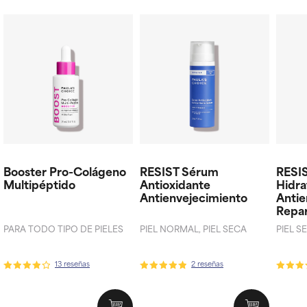
Booster Pro-Colágeno
RESIST Sérum
RESI
Multipéptido
Antioxidante
Hidra
Antienvejecimiento
Antie
Repar
PARA TODO TIPO DE PIELES
PIEL NORMAL, PIEL SECA
PIEL S
13 reseñas
2 reseñas