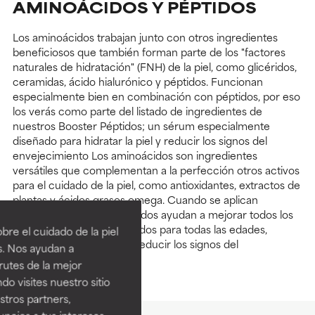
AMINOÁCIDOS Y PÉPTIDOS
Los aminoácidos trabajan junto con otros ingredientes
beneficiosos que también forman parte de los "factores
naturales de hidratación" (FNH) de la piel, como glicéridos,
ceramidas, ácido hialurónico y péptidos. Funcionan
especialmente bien en combinación con péptidos, por eso
los verás como parte del listado de ingredientes de
nuestros Booster Péptidos; un sérum especialmente
diseñado para hidratar la piel y reducir los signos del
envejecimiento Los aminoácidos son ingredientes
versátiles que complementan a la perfección otros activos
para el cuidado de la piel, como antioxidantes, extractos de
plantas y ácidos grasos omega. Cuando se aplican
tópicamente, los aminoácidos ayudan a mejorar todos los
tipos de piel y son adecuados para todas las edades,
re el cuidado de la piel
especialmente si buscas reducir los signos del
s. Nos ayudan a
envejecimiento.
rutes de la mejor
do visites nuestro sitio
tros partners,
ncios a tus intereses