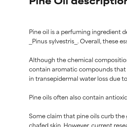
Pine Oil descriptio
Pine oil is a perfuming ingredient 
_Pinus sylvestris_. Overall, these ess
Although the chemical composition o
contain aromatic compounds that can
in transepidermal water loss due to
Pine oils often also contain antiox
Califica
Califica
Some claim that pine oils curb th
chafed skin. However, current resea