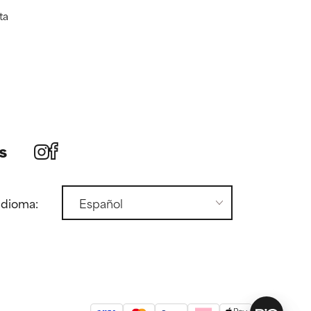
ta
s
idioma: