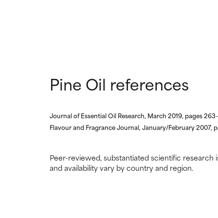
SIN CALIFI
SIN CALIFI
Ingrediente regi
Ingrediente regi
Pine Oil references
Journal of Essential Oil Research, March 2019, pages 263
Flavour and Fragrance Journal, January/February 2007, 
Peer-reviewed, substantiated scientific research i
and availability vary by country and region.