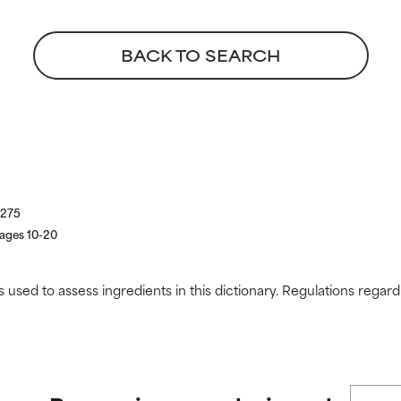
CAR
CAR
BACK TO SEARCH
strado, pero con la información científica disponible pendiente d
strado, pero con la información científica disponible pendiente d
-275
pages 10-20
s used to assess ingredients in this dictionary. Regulations regar