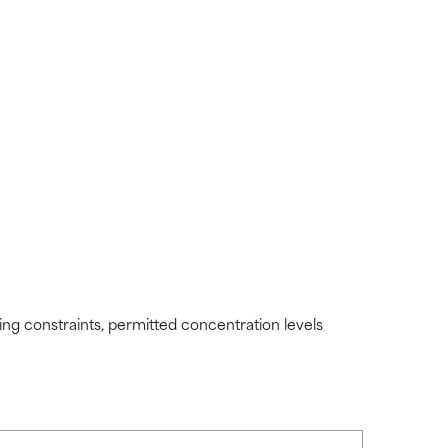
e revisar.
e revisar.
ding constraints, permitted concentration levels