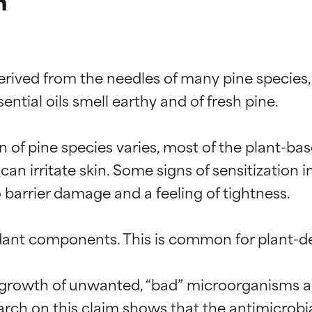
n
derived from the needles of many pine species,
ential oils smell earthy and of fresh pine.

f pine species varies, most of the plant-based
 irritate skin. Some signs of sensitization in
 barrier damage and a feeling of tightness.

idant components. This is common for plant-de
ciones de ingredientes
ciones de ingredientes
e growth of unwanted, “bad” microorganisms a
rch on this claim shows that the antimicrobial 