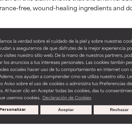
fragrance-free, wound-healing ingredients and
esaliente con beneficios reales para la piel. Su eficacia está de
esaliente con beneficios reales para la piel. Su eficacia está de
estudios independientes.
estudios independientes.
sed in cosmetics vary based on species. Howeve
an beneficiosos como los de la categoría excelente, suelen ser 
an beneficiosos como los de la categoría excelente, suelen ser 
amos la verdad sobre el cuidado de la piel y sobre nuestras cook
ra, la estabilidad o la absorción de una fórmula.
ra, la estabilidad o la absorción de una fórmula.
udan a asegurarnos de que disfrutes de la mejor experiencia po
 visites nuestro sitio web. De la mano de nuestros partners, p
E
E
r los anuncios a tus intereses personales. Las cookies tambin p
e oil, many natural-based home-cleaning produc
ciertas limitaciones en cuanto a su apariencia, estabilidad o efic
ciertas limitaciones en cuanto a su apariencia, estabilidad o efic
redes sociales hacer uso de tu comportamiento en Internet con 
s básicos o que no cuentan con suficiente respaldo científico.
s básicos o que no cuentan con suficiente respaldo científico.
 Adems, nos ayudan a comprender cmo se utiliza nuestro sitio. L
o Aviso sobre el uso de cookies o administra tus Preferencias de
OMENDABLE
OMENDABLE
s. Al hacer clic en Aceptar todas las cookies, das tu consentimie
recer algunos beneficios se recomienda evitarlo por su probab
recer algunos beneficios se recomienda evitarlo por su probab
que usemos cookies.
Declaración de Cookies
ecialmente si se combina con otros ingredientes problemáticos.
ecialmente si se combina con otros ingredientes problemáticos.
 Oil
Personalizar
Aceptar
Rechazar
EJABLE
EJABLE
rovocar efectos adversos como irritación, inflamación o seque
rovocar efectos adversos como irritación, inflamación o seque
 se utiliza en altas concentraciones o junto con otros ingrediente
 se utiliza en altas concentraciones o junto con otros ingrediente