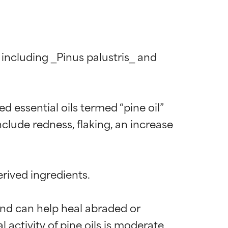
 including _Pinus palustris_ and 
 essential oils termed “pine oil” 
clude redness, flaking, an increase 
rived ingredients.

nd can help heal abraded or 
activity of pine oils is moderate 