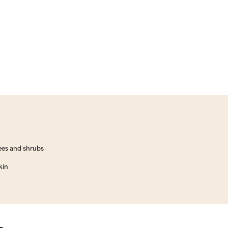
rees and shrubs
kin